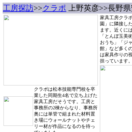
工房探訪
>>
クラポ
上野英彦>>長野
家具工房クラポ
園」に隣接し
ます。近くに
「とんぼ玉美
おうち」「ジ
館」など多く
は家具作りの
担っています
クラポは松本技能専門校を卒
業した同期生4名で立ち上げた
家具工房だそうです。工房と
事務所の2棟からなり、事務所
奥には単管で組まれた材料置
き場にウォールナットやチェ
リー材が作品になるのを待っ