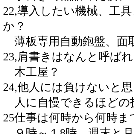
22,導入したい機械、工
か？
薄板専用自動鉋盤、面
23,肩書きはなんと呼ば
木工屋？
24,他人には負けないと
人に自慢できるほどの
25仕事は何時から何時
９時～１8時。週末と月