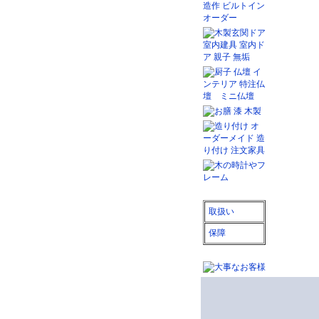
取扱い
保障