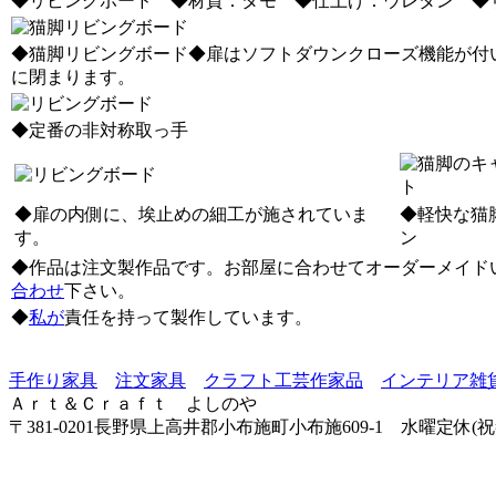
◆リビングボード ◆材質：タモ ◆仕上げ：ウレタン ◆サイズ：
◆猫脚リビングボード◆扉はソフトダウンクローズ機能が付
に閉まります。
◆定番の非対称取っ手
◆扉の内側に、埃止めの細工が施されていま
◆軽快な猫
す。
ン
◆作品は注文製作品です。お部屋に合わせてオーダーメイド
合わせ
下さい。
◆
私が
責任を持って製作しています。
手作り家具
注文家具
クラフト工芸作家品
インテリア雑
Ａｒｔ＆Ｃｒａｆｔ よしのや
〒381-0201長野県上高井郡小布施町小布施609-1 水曜定休(