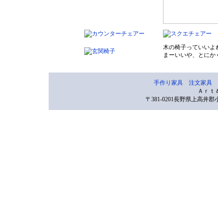
木の椅子っていいよ
まーいいや、とにか
手作り家具
注文家具
Ａｒｔ
〒381-0201長野県上高井