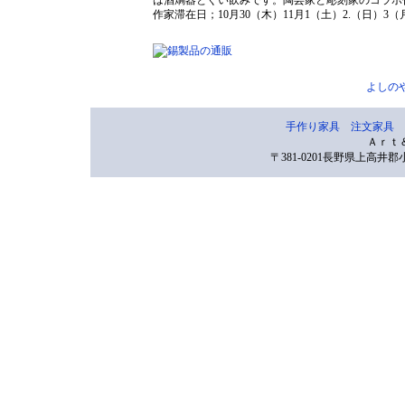
は酒燗器とぐい飲みです。陶芸家と彫刻家のコラボ
作家滞在日；10月30（木）11月1（土）2.（日）3（
よしの
手作り家具
注文家具
Ａｒｔ
〒381-0201長野県上高井