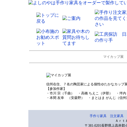
マイカップ展 4
信州在住、７名の陶芸家による個性ゆたかなカップ
【参加作家】
・市川 宗（千曲） ・高橋 ちえこ（伊那） ・坪内
・本間 友幸 （安曇野） ・まとはま がんじ（信州
手作り家具
注文家具
Ａｒｔ
〒381-0201長野県上高井