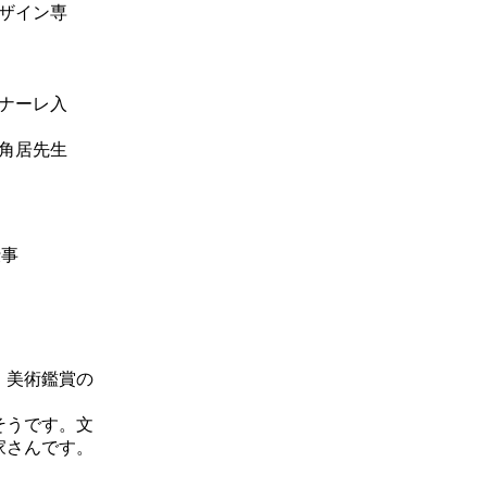
ザイン専
選
ナーレ入
角居先生
・美術鑑賞の
そうです。文
家さんです。