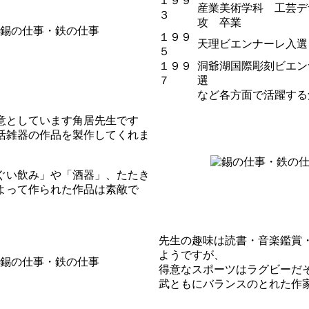
１９９
産業美術学科 工芸デ
３
攻 卒業
１９９
天理ビエンナーレ入
５
１９９
洞爺湖国際彫刻ビエン
７
選
など各方面で活躍する
意としています角居先生です
活雑器の作品を製作してくれま
ぐい飲み」や「酒器」、たたき
よって作られた作品は素敵で
先生の趣味は読書・音楽鑑賞
ようですが、
得意なスポーツはラグビーだ
武ともにバランスのとれた作