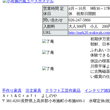
営業時間 定
4月～10月 9時30～1
休日
休 祝祭日開館
問い合わせ
026-247-5866
入館料
大人300円 小人 200
URL
http://park20.wakwak.com
初期伊万里
朝鮮、日本
ふれあいコ
体験できる
併設の喫茶
川県平塚よ
に古陶磁器
い鑑賞の仕
手作り家具
注文家具
クラフト工芸作家品
インテリア雑
Ａｒｔ＆Ｃｒａｆｔ よしのや
〒381-0201長野県上高井郡小布施町小布施609-1 水曜定休(