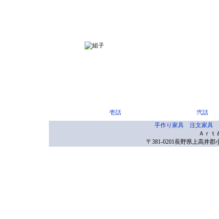
壱話
弐話
手作り家具
注文家具
Ａｒｔ
〒381-0201長野県上高井