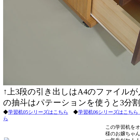
↑上3段の引き出しはA4のファイル
の抽斗はパテーションを使うと3分
◆
学習机05シリーズはこちら
◆
学習机06シリーズはこち
ら
この学習机をオ
様のお嬢ちゃん