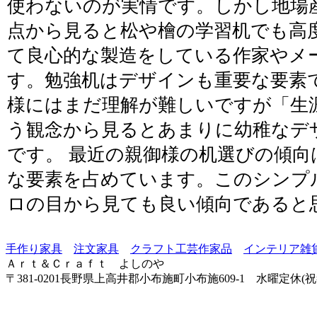
使わないのが実情です。しかし地場
点から見ると松や檜の学習机でも高
て良心的な製造をしている作家やメ
す。勉強机はデザインも重要な要素
様にはまだ理解が難しいですが「生
う観念から見るとあまりに幼稚なデ
です。 最近の親御様の机選びの傾向
な要素を占めています。このシンプ
ロの目から見ても良い傾向であると
手作り家具
注文家具
クラフト工芸作家品
インテリア雑
Ａｒｔ＆Ｃｒａｆｔ よしのや
〒381-0201長野県上高井郡小布施町小布施609-1 水曜定休(