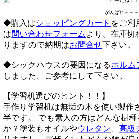
一年生だね！
がんばれ～～
◆購入は
ショッピングカート
をご利
は
問い合わせフォーム
より。在庫切
りますので納期は
お問合せ
下さい。
◆シックハウスの要因になる
ホルム
しました。ご参考にして下さい。
【学習机選びのヒント！！】
手作り学習机は無垢の木を使い製作
半です。 でも素人の方はどんな樹
か？塗装もオイルや
ウレタン
、
高級