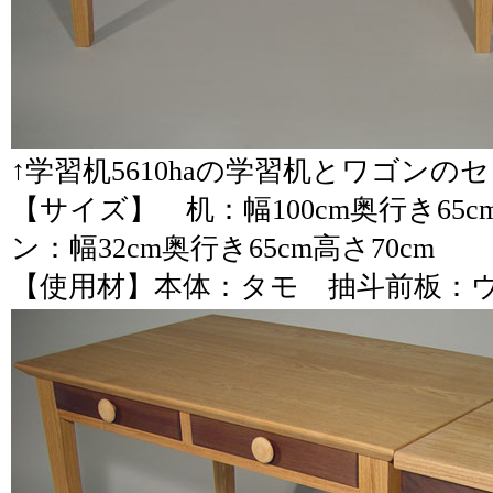
↑
学習机5610haの学習机とワゴン
【サイズ】
机：幅100cm奥行き65c
ン：幅32cm奥行き65cm高さ70cm
【使用材】本体：タモ 抽斗前板：