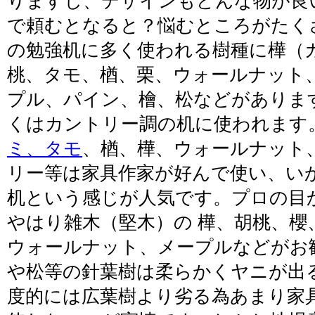
りますし、デザインもどんな物が良
で頼むとなると？悩むところがたく
の勉強机に多く使われる樹種に樺（
桃、タモ、楢、栗、ウォールナット
プル、パイン、檜、松などがありま
くはカントリー調の机に使われます
ミ、タモ
、楢、樺、ウォールナット
リー等は家具作家が好んで使い、い
机という感じが人気です。プロの目
やはり雑木（堅木）の 樺、胡桃、櫻
ウォールナット、メープルなどがお
や松等の針葉樹は柔らかくヤニが出
度的には広葉樹より劣る為あまり家